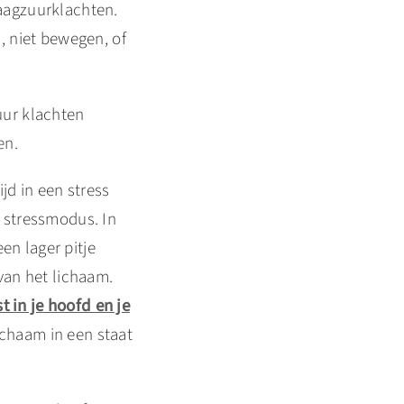
maagzuurklachten.
n, niet bewegen, of
uur klachten
en.
jd in een stress
e stressmodus. In
en lager pitje
 van het lichaam.
t in je hoofd en je
ichaam in een staat