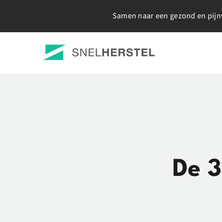
Ga
Samen naar een gezond en pijnv
naar
inhoud
De 3