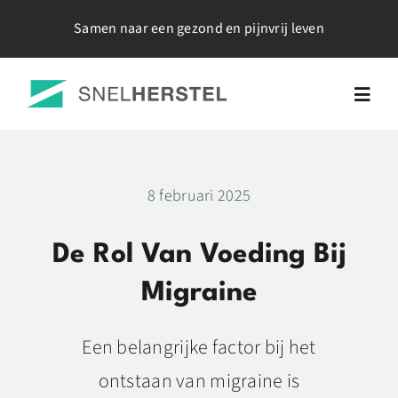
Ga
Samen naar een gezond en pijnvrij leven
naar
inhoud
Togg
Navig
Home
8 februari 2025
Over Mij
De Rol Van Voeding Bij
Werkwijze
Migraine
Een belangrijke factor bij het
Tarieven
ontstaan van migraine is