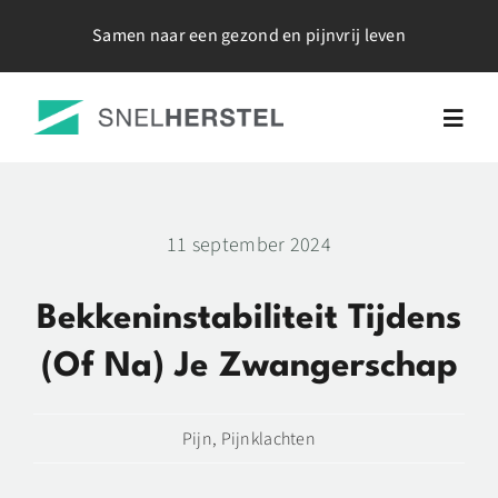
Ga
Samen naar een gezond en pijnvrij leven
naar
inhoud
Togg
Navig
Home
11 september 2024
Over Mij
Bekkeninstabiliteit Tijdens
Werkwijze
(of Na) Je Zwangerschap
Tarieven
Pijn
,
Pijnklachten