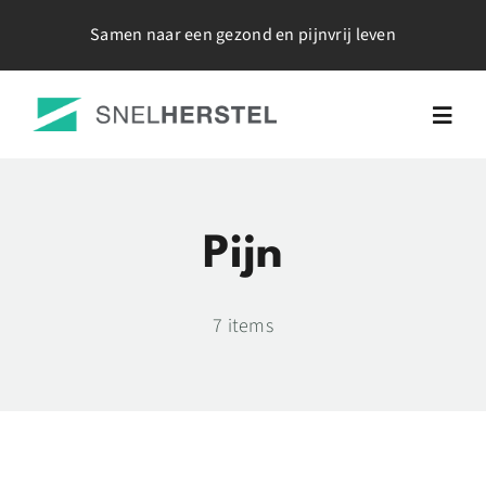
Ga
Samen naar een gezond en pijnvrij leven
naar
inhoud
Togg
Navig
Home
Pijn
Over Mij
7 items
Werkwijze
Tarieven