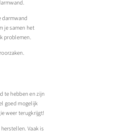
 darmwand.
de darmwand
em je samen het
ok problemen.
roorzaken.
d te hebben en zijn
el goed mogelijk
e weer terugkrijgt!
herstellen. Vaak is