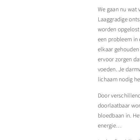
We gaan nu wat v
Laaggradige onts
worden opgelost
een probleem in 
elkaar gehouden w
ervoor zorgen da
voeden. Je darmwa
lichaam nodig he
Door verschillen
doorlaatbaar word
bloedbaan in. He
energie…