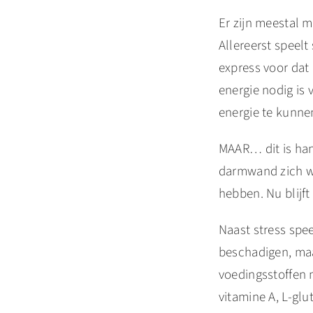
Er zijn meestal 
Allereerst speelt 
express voor dat
energie nodig is
energie te kunne
MAAR… dit is hand
darmwand zich we
hebben. Nu blijf
Naast stress spe
beschadigen, maa
voedingsstoffen 
vitamine A, L-gl