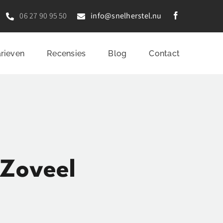
06 27 90 95 50
info@snelherstel.nu
arieven
Recensies
Blog
Contact
Zoveel