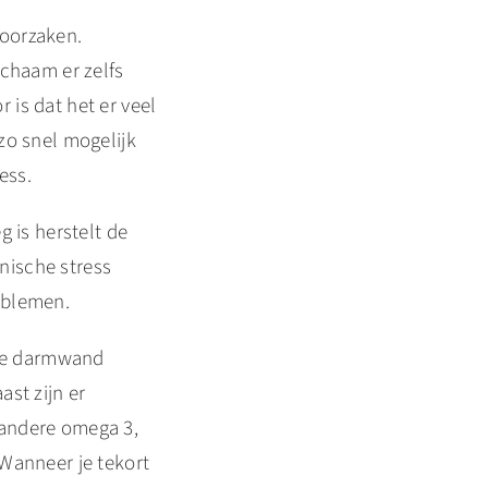
roorzaken.
lichaam er zelfs
is dat het er veel
zo snel mogelijk
ess.
 is herstelt de
nische stress
oblemen.
 de darmwand
st zijn er
 andere omega 3,
Wanneer je tekort