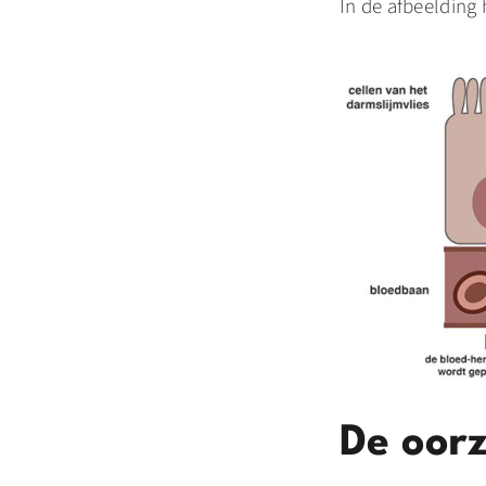
In de afbeelding 
De oor