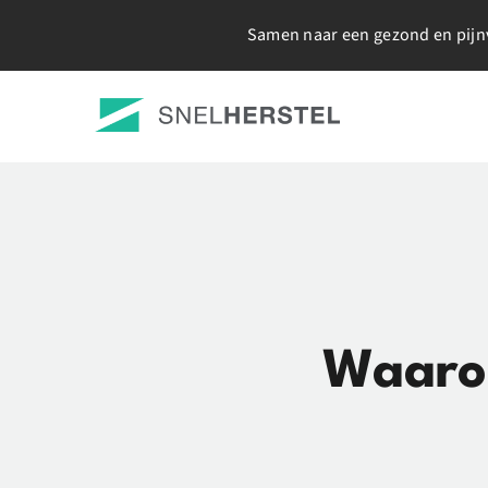
Ga
Samen naar een gezond en pijnv
naar
inhoud
Waaro