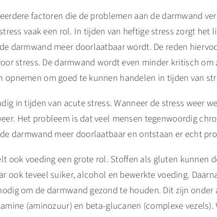
meerdere factoren die de problemen aan de darmwand ve
stress vaak een rol. In tijden van heftige stress zorgt het 
 de darmwand meer doorlaatbaar wordt. De reden hiervoor 
 voor stress. De darmwand wordt even minder kritisch om 
n opnemen om goed te kunnen handelen in tijden van str
ig in tijden van acute stress. Wanneer de stress weer weg
er. Het probleem is dat veel mensen tegenwoordig chro
t de darmwand meer doorlaatbaar en ontstaan er echt pr
elt ook voeding een grote rol. Stoffen als gluten kunnen
r ook teveel suiker, alcohol en bewerkte voeding. Daarnaa
nodig om de darmwand gezond te houden. Dit zijn onder
utamine (aminozuur) en beta-glucanen (complexe vezels). 