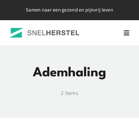
Ga
Samen naar een gezond en pijnvrij leven
naar
inhoud
Togg
Navig
Home
Ademhaling
Over Mij
2 items
Werkwijze
Tarieven