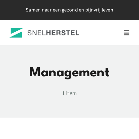
Ga
Samen naar een gezond en pijnvrij leven
naar
inhoud
Togg
Navig
Home
Management
Over Mij
1 item
Werkwijze
Tarieven