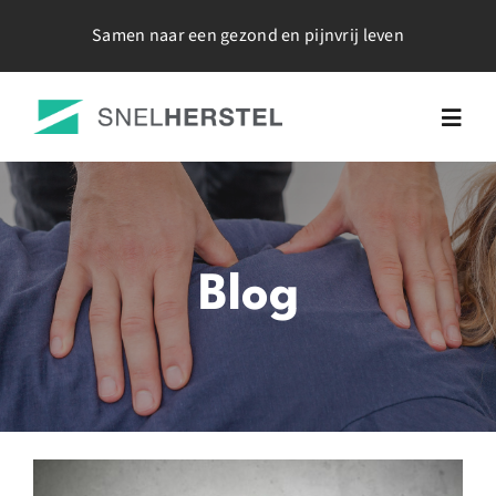
Ga
Samen naar een gezond en pijnvrij leven
naar
inhoud
Togg
Navig
Home
Over Mij
Blog
Werkwijze
Tarieven